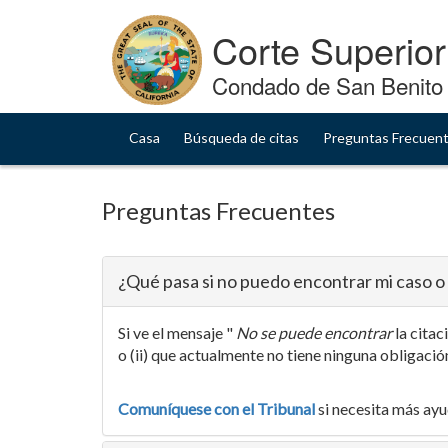
Skip
to
Corte Superior
Content
Condado de San Benito
Casa
Búsqueda de citas
Preguntas Frecuen
Preguntas Frecuentes
¿Qué pasa si no puedo encontrar mi caso o 
Si ve el mensaje "
No se puede encontrar
la citac
o (ii) que actualmente no tiene ninguna obligació
Comuníquese con el Tribunal
si necesita más ayu