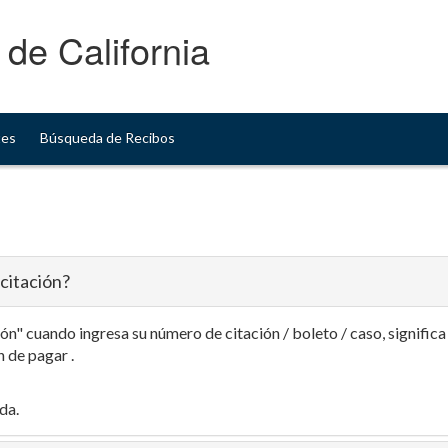
 de California
tes
Búsqueda de Recibos
citación?
ión" cuando ingresa su número de citación / boleto / caso, signific
n de pagar .
da.