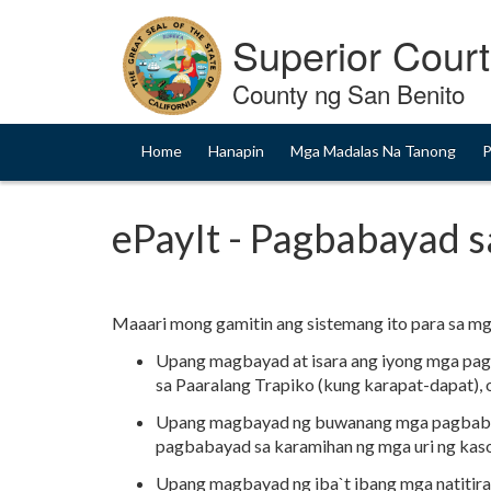
Skip
to
Superior Court
Content
County ng San Benito
Home
Hanapin
Mga Madalas Na Tanong
P
ePayIt - Pagbabayad s
Maaari mong gamitin ang sistemang ito para sa m
Upang magbayad at isara ang iyong mga pagsi
sa Paaralang Trapiko (kung karapat-dapat), 
Upang magbayad ng buwanang mga pagbabayad
pagbabayad sa karamihan ng mga uri ng kaso
Upang magbayad ng iba`t ibang mga natitiran