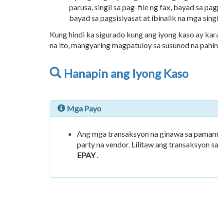
parusa, singil sa pag-file ng fax, bayad sa pagp
bayad sa pagsisiyasat at ibinalik na mga sing
Kung hindi ka sigurado kung ang iyong kaso ay k
na ito, mangyaring magpatuloy sa susunod na pahi
Hanapin ang Iyong Kaso
Mga Payo
Ang mga transaksyon na ginawa sa pamamag
party na vendor. Lilitaw ang transaksyon s
EPAY
.