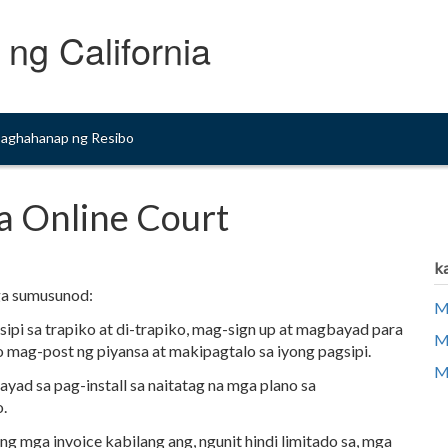
 ng California
aghahanap ng Resibo
a Online Court
k
ga sumusunod:
M
pi sa trapiko at di-trapiko, mag-sign up at magbayad para
M
o mag-post ng piyansa at makipagtalo sa iyong pagsipi.
M
 sa pag-install sa naitatag na mga plano sa
.
g mga invoice kabilang ang, ngunit hindi limitado sa, mga