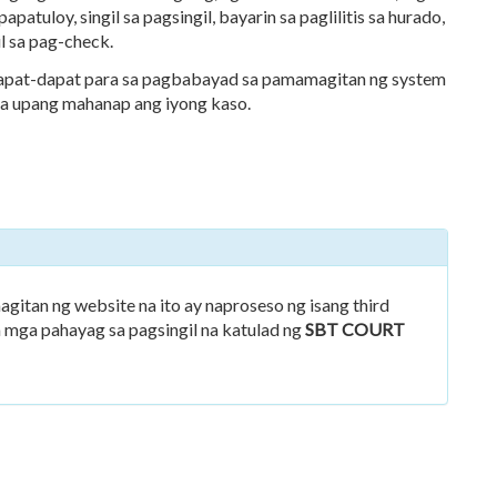
apatuloy, singil sa pagsingil, bayarin sa paglilitis sa hurado,
il sa pag-check.
arapat-dapat para sa pagbabayad sa pamamagitan ng system
na upang mahanap ang iyong kaso.
itan ng website na ito ay naproseso ng isang third
a mga pahayag sa pagsingil na katulad ng
SBT COURT